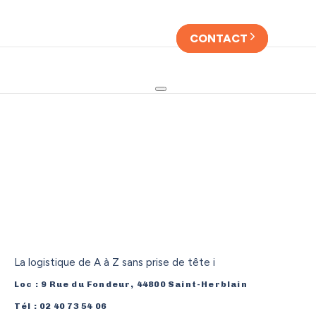
Skip
Skip
links
to
primary
CONTACT
navigation
Skip
to
content
La logistique de A à Z sans prise de tête i
Loc : 9 Rue du Fondeur, 44800 Saint-Herblain
Tél : 02 40 73 54 06