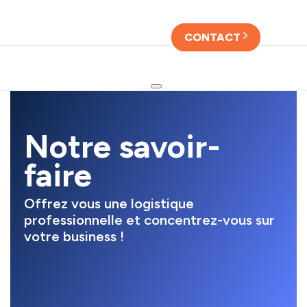
Skip
Skip
links
to
primary
CONTACT
navigation
Skip
to
content
Notre savoir-
faire
Offrez vous une logistique
professionnelle et concentrez-vous sur
votre business !