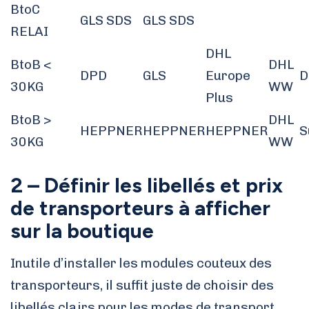
BtoC
GLS SDS
GLS SDS
RELAI
DHL
BtoB <
DHL
DPD
GLS
Europe
D
30KG
WW
Plus
BtoB >
DHL
HEPPNER
HEPPNER
HEPPNER
S
30KG
WW
2 – Définir les libellés et prix
de transporteurs à afficher
sur la boutique
Inutile d’installer les modules couteux des
transporteurs, il suffit juste de choisir des
libellés clairs pour les modes de transport.