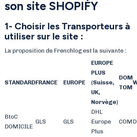
son site SHOPIFY
1- Choisir les Transporteurs à
utiliser sur le site :
La proposition de Frenchlog est la suivante :
EUROPE
PLUS
DOM
STANDARD
FRANCE
EUROPE
(Suisse,
W
TOM
UK,
Norvège)
DHL
BtoC
GLS
GLS
Europe
COM
D
DOMICILE
Plus